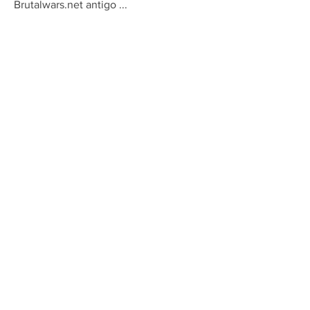
Brutalwars.net antigo
...
Leia Mais
membros
Ciro Script
Seguir
Ver todos os membros (1)
Contact
About user support
Feedback
Refund policy
Privacy Policy