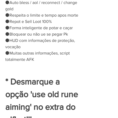
⚫Auto bless / aol / reconnect / change 
gold
⚫Respeita o limite e tempo apos morte
⚫Repot e Sell Loot 100%
⚫Forma inteligente de potar e caçar
⚫Bloquear ou não ue se pegar Pk
⚫HUD com informações de proteção, 
vocação
⚫Muitas outras informações, script 
totalmente AFK
* Desmarque a 
opção 'use old rune 
aiming' no extra do 