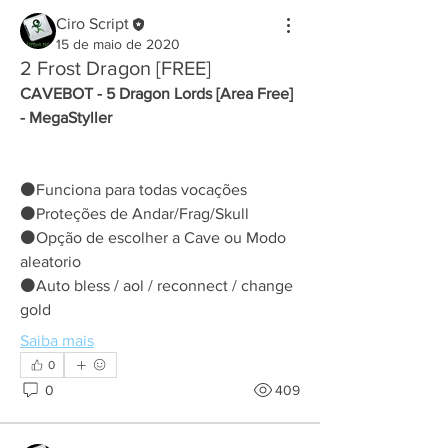
Ciro Script
15 de maio de 2020
2 Frost Dragon [FREE]
CAVEBOT - 5 Dragon Lords [Area Free] 
- MegaStyller
⚫Funciona para todas vocações
⚫Proteções de Andar/Frag/Skull
⚫Opção de escolher a Cave ou Modo 
aleatorio
⚫Auto bless / aol / reconnect / change 
gold
Saiba mais
0
0
409