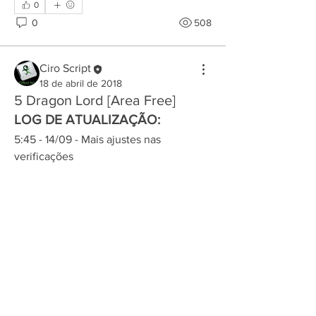
0
0
508
Ciro Script
18 de abril de 2018
Informações
5 Dragon Lord [Area Free]
Scripts desenvolvidos para o OT Sever
LOG DE ATUALIZAÇÃO:
Brutalwars.net antigo
...
Leia Mais
5:45 - 14/09 - Mais ajustes nas 
verificações
membros
Saiba mais
Ciro Script
Seguir
0
Ver todos os membros (1)
3
2458
Contact