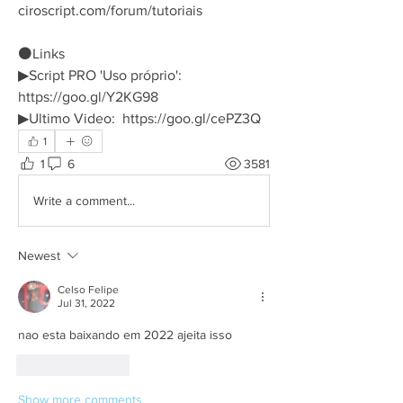
ciroscript.com/forum/tutoriais
⚫Links
▶Script PRO 'Uso próprio': 
https://goo.gl/Y2KG98
▶Ultimo Video:  https://goo.gl/cePZ3Q 
1
1
6
3581
Write a comment...
Newest
Celso Felipe
Jul 31, 2022
nao esta baixando em 2022 ajeita isso 
Like
Reply
Show more comments