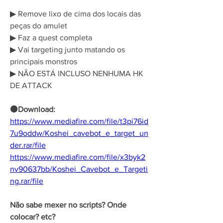
▶ Remove lixo de cima dos locais das 
peças do amulet
▶ Faz a quest completa
▶ Vai targeting junto matando os 
principais monstros
▶ NÃO ESTÁ INCLUSO NENHUMA HK 
DE ATTACK
⚫Download:
https://www.mediafire.com/file/t3pi76id
7u9oddw/Koshei_cavebot_e_target_un
der.rar/file
https://www.mediafire.com/file/x3byk2
nv90637bb/Koshei_Cavebot_e_Targeti
ng.rar/file
Não sabe mexer no scripts? Onde 
colocar? etc?