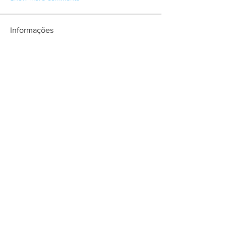
Informações
Scripts desenvolvidos para o OT Sever
UnderWar.
membros
Ciro Script
Seguir
Ver todos os membros (1)
Contact
About user support
Feedback
Refund policy