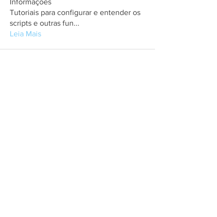
Informações
Tutoriais para configurar e entender os
scripts e outras fun
...
Leia Mais
membros
Elyelton De Freitas
Seguir
Ciro Script
Seguir
Ver todos os membros (2)
Contact
About user support
Feedback