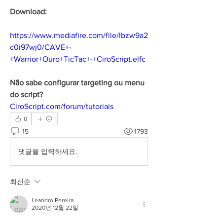
Download:
https://www.mediafire.com/file/lbzw9a2
c0i97wj0/CAVE+-
+Warrior+Ouro+TicTac+-+CiroScript.elfc
Não sabe configurar targeting ou menu 
do script?
CiroScript.com/forum/tutoriais
0
15
1793
댓글을 입력하세요.
최신순
Leandro Pereira
2020년 12월 22일