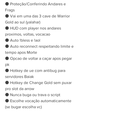
⚫ Proteção/Conferindo Andares e 
Frags
⚫ Vai em uma das 3 cave de Warrior 
Gold ao sul (yalahar)
⚫ HUD com player nos andares 
proximos, voltas, vocacao
⚫ Auto !bless e !aol
⚫ Auto reconnect respeitando limite e 
tempo apos Morte
⚫ Opcao de voltar a caçar apos pegar 
pk
⚫ Hotkey de ue com antibug para 
servidores Baiak
⚫ Hotkey de Change Gold sem puxar 
pro slot da arrow
⚫ Nunca buga ou trava o script
⚫ Escolhe vocação automaticamente 
(se bugar escolha vc) 