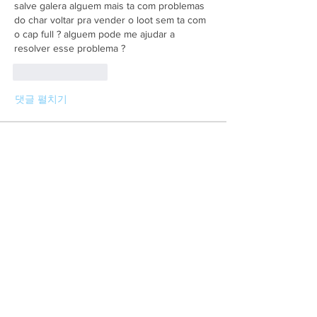
salve galera alguem mais ta com problemas 
do char voltar pra vender o loot sem ta com 
o cap full ? alguem pode me ajudar a 
resolver esse problema ?
좋아요
답글
댓글 펼치기
Informações
Scripts desenvolvidos para o OT Server
TicTac War
membros
Ciro Script
Seguir
Ver todos os membros (1)