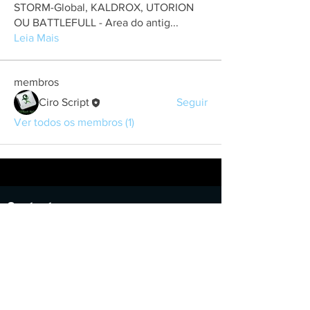
STORM-Global, KALDROX, UTORION
OU BATTLEFULL - Area do antig
...
Leia Mais
membros
Ciro Script
Seguir
Ver todos os membros (1)
Contact
About user support
Feedback
Refund policy