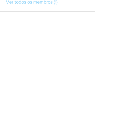
Ver todos os membros (1)
Contact
About user support
Feedback
Refund policy
Privacy Policy