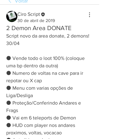
Voltar
Ciro Script
30 de abril de 2019
2 Demon Area DONATE
Script novo da area donate, 2 demons! 
30/04
⚫ Vende todo o loot 100% (coloque 
uma bp dentro da outra)
⚫ Numero de voltas na cave para ir 
repotar ou X cap
⚫ Menu com varias opções de 
Liga/Desliga
⚫ Proteção/Conferindo Andares e 
Frags
⚫ Vai em 6 teleports de Demon
⚫ HUD com player nos andares 
proximos, voltas, vocacao