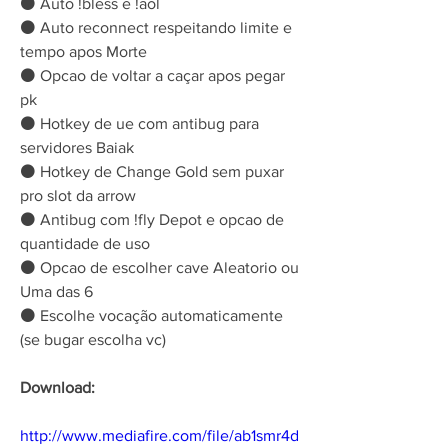
⚫ Auto !bless e !aol
⚫ Auto reconnect respeitando limite e 
tempo apos Morte
⚫ Opcao de voltar a caçar apos pegar 
pk
⚫ Hotkey de ue com antibug para 
servidores Baiak
⚫ Hotkey de Change Gold sem puxar 
pro slot da arrow
⚫ Antibug com !fly Depot e opcao de 
quantidade de uso
⚫ Opcao de escolher cave Aleatorio ou 
Uma das 6
⚫ Escolhe vocação automaticamente 
(se bugar escolha vc) 
Download:
http://www.mediafire.com/file/ab1smr4d