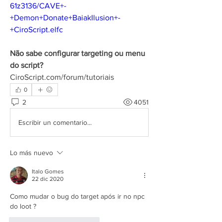
61z3136/CAVE+-
+Demon+Donate+BaiakIlusion+-
+CiroScript.elfc
Não sabe configurar targeting ou menu 
do script?
CiroScript.com/forum/tutoriais
0
2
4051
Escribir un comentario...
Lo más nuevo
Italo Gomes
22 dic 2020
Como mudar o bug do target após ir no npc 
do loot ?