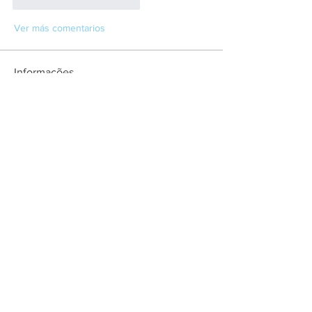
Me gusta
Reaccionar
Ver más comentarios
Informações
REVOLUTION OU ILUSION - Areado
antigo Baiak Ilusion Otserver
membros
Ciro Script
Seguir
Ver todos os membros (1)
Contact
About user support
Feedback