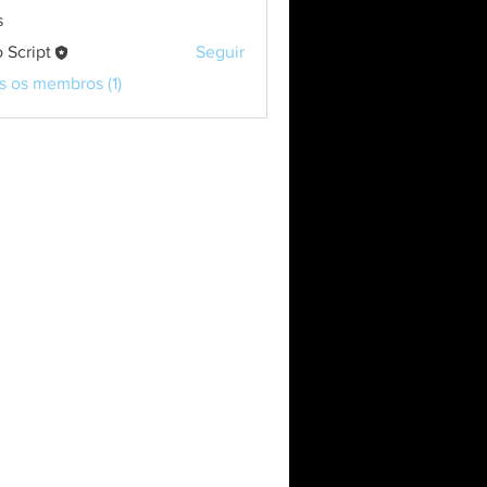
s
o Script
Seguir
s os membros (1)