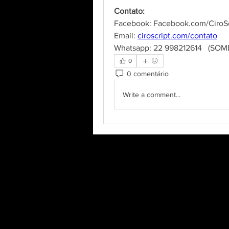
Contato:
Facebook: Facebook.com/CiroSc
Email: 
ciroscript.com/contato
Whatsapp: 22 998212614   (S
0
0 comentário
Write a comment...