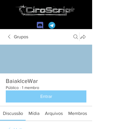
Grupos
BaiakIceWar
Público
·
1 membro
Entrar
Discussão
Mídia
Arquivos
Membros