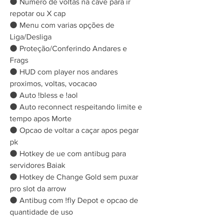
⚫ Numero de voltas na cave para ir 
repotar ou X cap
⚫ Menu com varias opções de 
Liga/Desliga
⚫ Proteção/Conferindo Andares e 
Frags
⚫ HUD com player nos andares 
proximos, voltas, vocacao
⚫ Auto !bless e !aol
⚫ Auto reconnect respeitando limite e 
tempo apos Morte
⚫ Opcao de voltar a caçar apos pegar 
pk
⚫ Hotkey de ue com antibug para 
servidores Baiak
⚫ Hotkey de Change Gold sem puxar 
pro slot da arrow
⚫ Antibug com !fly Depot e opcao de 
quantidade de uso