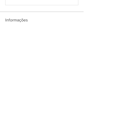
Informações
Scripts desenvolvidos para o Baiak Ice
War
membros
Ciro Script
Seguir
Ver todos os membros (1)
Contact
About user support
Feedback
Refund policy