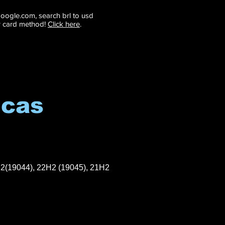
 google.com, search brl to usd
r card method!
Click here
.
icas
H2(19044), 22H2 (19045), 21H2