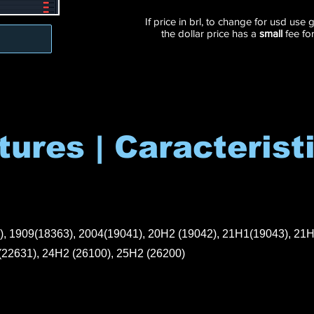
If price in brl, to change for usd use
the dollar price has a
small
fee fo
tures | Caracterist
), 1909(18363), 2004(19041), 20H2 (19042), 21H1(19043), 21
(22631), 24H2 (26100), 25H2 (26200)