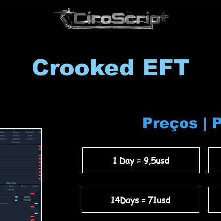
Crooked EFT
Preços | 
1 Day = 9,5usd
14Days = 71usd