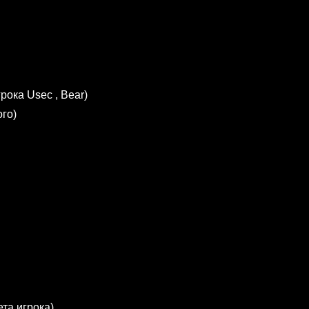
грока Usec , Bear)
ого)
ета игрока)