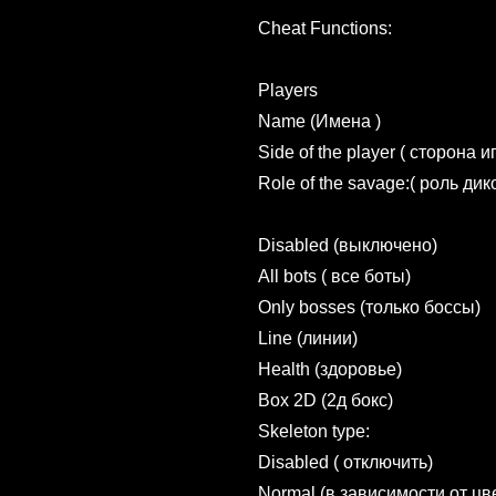
Cheat Functions:
Players
Name (Имена )
Side of the player ( сторона и
Role of the savage:( роль дик
Disabled (выключено)
All bots ( все боты)
Only bosses (только боссы)
Line (линии)
Health (здоровье)
Box 2D (2д бокс)
Skeleton type:
Disabled ( отключить)
Normal (в зависимости от цв