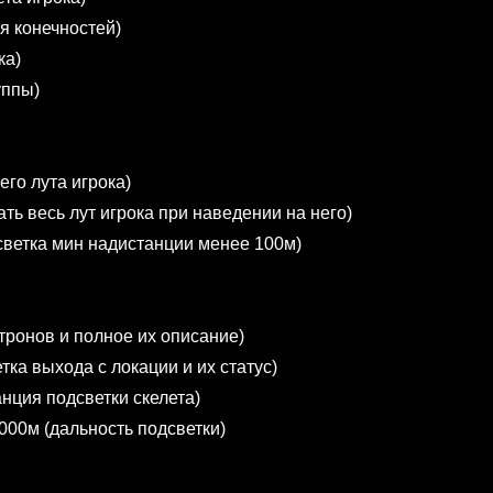
ья конечностей)
ка)
уппы)
сего лута игрока)
азать весь лут игрока при наведении на него)
дсветка мин надистанции менее 100м)
тронов и полное их описание)
ветка выхода с локации и их статус)
анция подсветки скелета)
 2000м (дальность подсветки)