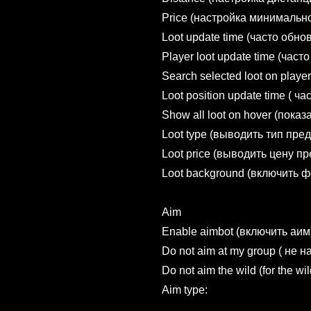
Price (настройка минимальн
Loot update time (часто обно
Player loot update time (част
Search selected loot on play
Loot position update time ( 
Show all loot on hover (пока
Loot type (выводить тип пре
Loot price (выводить цену п
Loot background (включить ф
Aim
Enable aimbot (включить аим
Do not aim at my group ( не 
Do not aim the wild (for the w
Aim type: