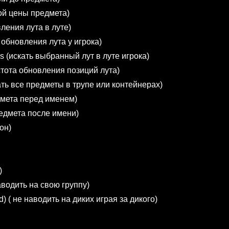
ой цены предмета)
вления лута в луте)
о обновления лута у игрока)
ers (искать выбранный лут в луте игрока)
частота обновления позиций лута)
зать все предметы в трупе или контейнерах)
дмета перед именем)
редмета после имени)
он)
)
наводить на свою группу)
ild) ( не наводить на диких играя за дикого)