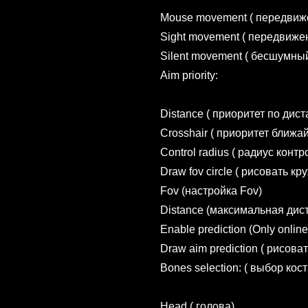
Mouse movement ( передви
Sight movement ( передвиже
Silent movement ( бесшумны
Aim priority:
Distance ( приоритет по дист
Crosshair ( приоритет ближа
Control radius ( радиус кон
Draw fov circle ( рисовать кр
Fov (настройка Fov)
Distance (максимальная дис
Enable prediction (Only onli
Draw aim prediction ( рисова
Bones selection: ( выбор кос
Head ( голова)