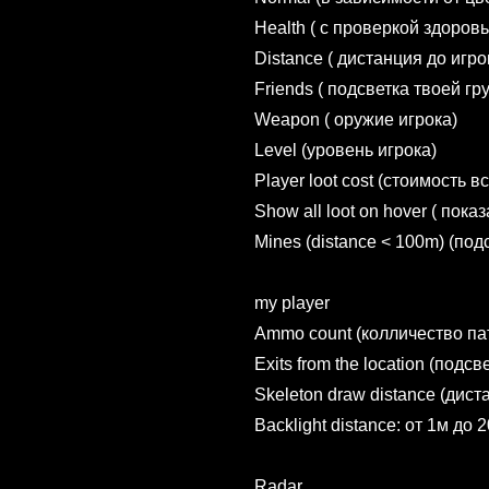
Health ( с проверкой здоров
Distance ( дистанция до игро
Friends ( подсветка твоей гр
Weapon ( оружие игрока)
Level (уровень игрока)
Player loot cost (стоимость в
Show all loot on hover ( пок
Mines (distance < 100m) (по
my player
Ammo count (колличество па
Exits from the location (подс
Skeleton draw distance (дист
Backlight distance: от 1м до
Radar