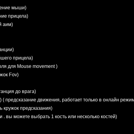
жение мыши)
ние прицела)
й аим)
анции)
йшего прицела)
троля для Mouse movement )
ужок Fov)
танция до врага)
ne) ( предсказание движения, работает только в онлайн режи
ть кружок предсказания)
ти . вы можете выбрать 1 кость или несколько костей)