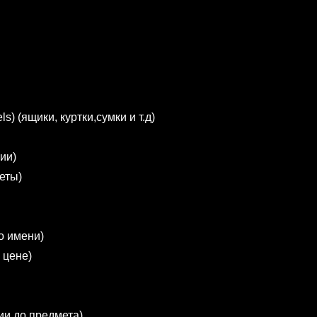
els) (ящики, куртки,сумки и т.д)
ии)
еты)
о имени)
 цене)
ии до предмета)