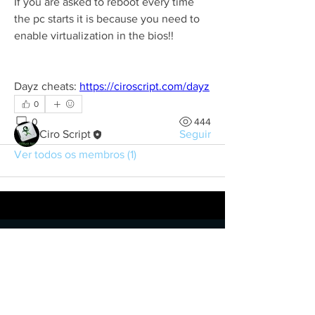
If you are asked to reboot every time 
the pc starts it is because you need to 
enable virtualization in the bios!!
Informações
Tudo sobre os cheats de dayz
Dayz cheats: 
https://ciroscript.com/dayz
0
membros
0
444
Ciro Script
Seguir
Ver todos os membros (1)
Contact
About user support
Feedback
Refund policy