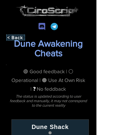
< Back
Dune Awakening
Cheats
🟢 Good feedback | ⚪
Operational | 🟤 Use At Own Risk
|
❓
No feddback
The status is updated according to user
feedback and manually, it may not correspond
to the current reality
Dune Shack
🟢