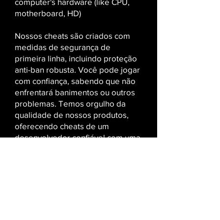
computer's hardware (like CPU,
motherboard, HD)
Nossos cheats são criados com
medidas de segurança de
primeira linha, incluindo proteção
anti-ban robusta. Você pode jogar
com confiança, sabendo que não
enfrentará banimentos ou outros
problemas. Temos orgulho da
qualidade de nossos produtos,
oferecendo cheats de um
desenvolvedor confiável com uma
excelente reputação.
Se você precisa de um aimbot
para tiros precisos, ESP para total
consciência do campo de batalha
ou proteção anti-ban, nossos
cheats cobrem todos os recursos
essenciais. Eles funcionam