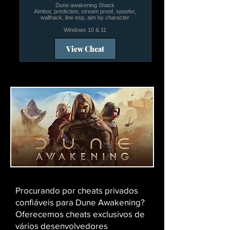
Dune awakening Shack
Aimbot, prediction, stream proof, spoofer,
wallhack, line esp, aim by character
Windows 10 & 11
View Cheat
Procurando por cheats privados
confiáveis ​​para Dune Awakening?
Oferecemos cheats exclusivos de
vários desenvolvedores