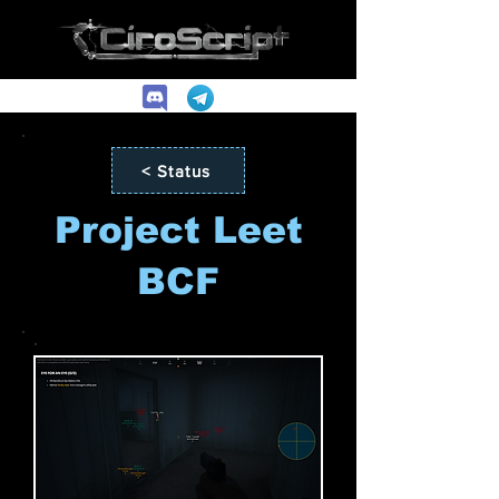
< Status
Project Leet
BCF