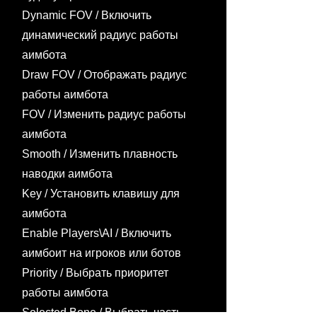
Dynamic FOV / Включить
динамический радиус работы
аимбота
Draw FOV / Отображать радиус
работы аимбота
FOV / Изменить радиус работы
аимбота
Smooth / Изменить плавность
наводки аимбота
Key / Установить клавишу для
аимбота
Enable Players\AI / Включить
аимбоит на игроков или ботов
Priority / Выбрать приоритет
работы аимбота
Selected Bone / Выбрать часть