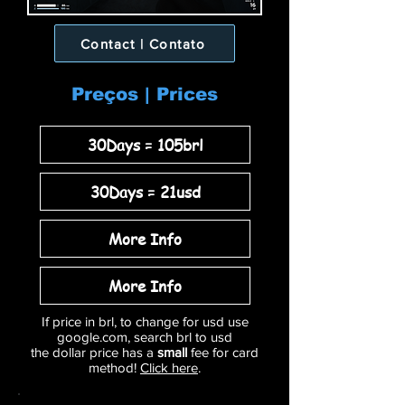
Contact | Contato
Preços | Prices
30Days = 105brl
30Days = 21usd
More Info
More Info
If price in brl, to change for usd use
google.com, search brl to usd
the dollar price has a
small
fee for card
method!
Click here
.