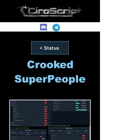
< Status
Crooked
SuperPeople