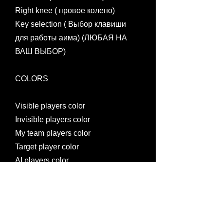
Right knee ( провое колено)
Key selection ( Выбор клавиши
для работы аима) (ЛЮБАЯ НА
ВАШ ВЫБОР)
COLORS
Visible players color
Invisible players color
My team players color
Target player color
AI players color
Airdrops color
Corpses color
Vehicles color
Weapons color