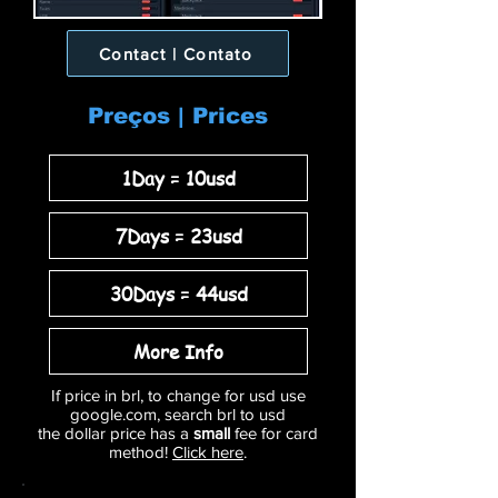
Contact | Contato
Preços | Prices
1Day = 10usd
7Days = 23usd
30Days = 44usd
More Info
If price in brl, to change for usd use
google.com, search brl to usd
the dollar price has a
small
fee for card
method!
Click here
.