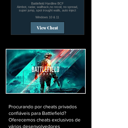
Battlefield Hardline BCF
Aimbot, radar, wallhack,no recoil, no spread,
super jump, spot trought walls, auto inject
Windows 10 & 11
View Cheat
Procurando por cheats privados
confiáveis ​​para Battlefield?
Oferecemos cheats exclusivos de
vários desenvolvedores