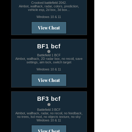
Crooked battlefield 2042.
Aimbot, wallhack, radar, colors, prediction,
vehicle esp, 2d box, 3d box...
Windows 10 & 11
View Cheat
BF1 bcf
🔵
Battlefield 1 BCF
Aimbot, wallhack, 2D radar box, no recoil, save
settings, aim lock, switch target
Windows 10 & 11
View Cheat
BF3 bcf
🟢
Battlefield 3 BCF
Aimbot, wallhack, radar, no recoil, no feedback,
no trees, lsd mod, no objects texture, no sky
Windows 10 & 11
View Cheat