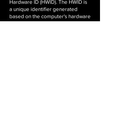
Hardware ID (HWID). The HWID is
a unique identifier generated
based on the computer's hardware
(like CPU, motherboard, HD)
Nossos cheats são criados com
medidas de segurança de
primeira linha, incluindo proteção
anti-ban robusta. Você pode jogar
com confiança, sabendo que não
enfrentará banimentos ou outros
problemas. Temos orgulho da
qualidade de nossos produtos,
oferecendo cheats de um
desenvolvedor confiável com uma
excelente reputação.
Se você precisa de um aimbot
para tiros precisos, ESP para total
consciência do campo de batalha
ou proteção anti-ban, nossos