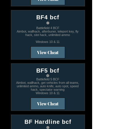
BF4 bcf
🟢
Battlefield 4 BCF
Aimbot, wallhack, afterbuner, teleport key, fly
hack, slot hack, unlimited ammo
Windows 10 & 11
View Cheat
BF5 bcf
🔵
Battlefield 5 BCF
Aimbot, wallhack, get vehicles from all teams,
unlimited ammo, auto knife, auto spot, speed
hack, spectator warning
Windows 10 & 11
View Cheat
BF Hardline bcf
🟢