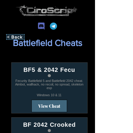
< Back
Battlefield Cheats
BF5 & 2042 Fecu
🟢
Fecurity Battlefield 5 and Battlefield 2042 cheat.
Aimbot, wallhack, no recoil, no spread, skeleton
esp
Windows 10 & 11
View Cheat
BF 2042 Crooked
🟢